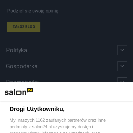
Podziel się swoją opinią
ZAŁÓŻ BLOG
Polityka
Gospodarka
Rozmaitości
Technologie
Drogi Użytkowniku,
Sport
My, naszych 1162 zaufanych partnerów oraz inne
podmioty z salon24.pl uzyskujemy dostęp i
Społeczeństwo