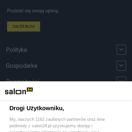
Podziel się swoją opinią
ZAŁÓŻ BLOG
Polityka
Gospodarka
Rozmaitości
Technologie
Drogi Użytkowniku,
Sport
My, naszych 1162 zaufanych partnerów oraz inne
podmioty z salon24.pl uzyskujemy dostęp i
Społeczeństwo