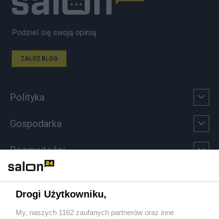
Podziel się swoją opinią
ZAŁÓŻ BLOG
Polityka
Gospodarka
Rozmaitości
Technologie
Drogi Użytkowniku,
Sport
My, naszych 1162 zaufanych partnerów oraz inne