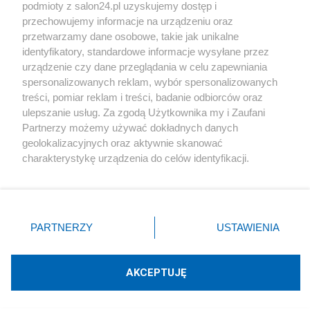
podmioty z salon24.pl uzyskujemy dostęp i
Społeczeństwo
przechowujemy informacje na urządzeniu oraz
przetwarzamy dane osobowe, takie jak unikalne
Kultura
identyfikatory, standardowe informacje wysyłane przez
urządzenie czy dane przeglądania w celu zapewniania
spersonalizowanych reklam, wybór spersonalizowanych
treści, pomiar reklam i treści, badanie odbiorców oraz
ulepszanie usług. Za zgodą Użytkownika my i Zaufani
X
Facebook
Instagram
Youtube
Partnerzy możemy używać dokładnych danych
geolokalizacyjnych oraz aktywnie skanować
charakterystykę urządzenia do celów identyfikacji.
Web Content Media sp. z o. o. © 2022
Ponieważ cenimy Twoją prywatność, prosimy o zgodę na
korzystanie z tych technologii poprzez kliknięcie
„Akceptuję”. Zgoda jest dobrowolna i zawsze możesz ją
Pomoc
O nas
Praca
Reklama
Kontakt
zmienić/wycofać klikając przycisk ustawień prywatności
PARTNERZY
USTAWIENIA
znajdujący się w lewym dolnym rogu strony
. Niektóre
rodzaje przetwarzania danych nie wymagają zgody
użytkownika, ale masz prawo sprzeciwić się takiemu
AKCEPTUJĘ
przetwarzaniu. Preferencje będą miały zastosowania tylko
Technologię dostarcza:
W3media.pl
na tej witrynie.