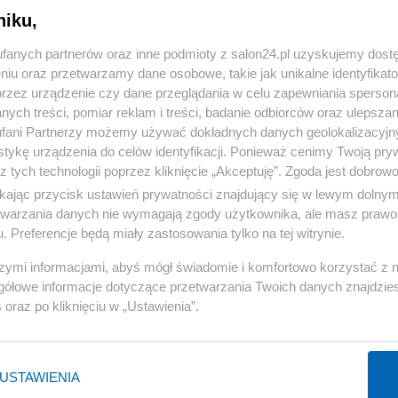
niku,
« WRÓĆ DO NOTKI
fanych partnerów oraz inne podmioty z salon24.pl uzyskujemy dost
niu oraz przetwarzamy dane osobowe, takie jak unikalne identyfikat
przez urządzenie czy dane przeglądania w celu zapewniania sperson
ych treści, pomiar reklam i treści, badanie odbiorców oraz ulepszan
fani Partnerzy możemy używać dokładnych danych geolokalizacyjn
tykę urządzenia do celów identyfikacji. Ponieważ cenimy Twoją pry
Polityka
Gospodarka
z tych technologii poprzez kliknięcie „Akceptuję”. Zgoda jest dobro
ikając przycisk ustawień prywatności znajdujący się w lewym dolny
PiS
Biznes
etwarzania danych nie wymagają zgody użytkownika, ale masz prawo 
Rząd
Pieniądze
. Preferencje będą miały zastosowania tylko na tej witrynie.
Prezydent
Centralny Port Komunikacyjny
szymi informacjami, abyś mógł świadomie i komfortowo korzystać z
NATO
Inwestycje
gółowe informacje dotyczące przetwarzania Twoich danych znajdzi
s
oraz po kliknięciu w „Ustawienia”.
KO
Podatki
WIĘCEJ
WIĘCEJ
USTAWIENIA