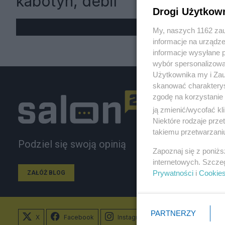
kabotyn, debil"
Drogi Użytkow
My, naszych 1162 zau
informacje na urządze
informacje wysyłane 
wybór spersonalizowan
Użytkownika my i Zau
skanować charakterys
zgodę na korzystanie 
ją zmienić/wycofać kl
Niektóre rodzaje prz
takiemu przetwarzaniu
Podziel się swoją opinią
Zapoznaj się z poniż
internetowych. Szcze
Prywatności
i
Cookie
ZAŁÓŻ BLOG
PARTNERZY
X
Facebook
Instagram