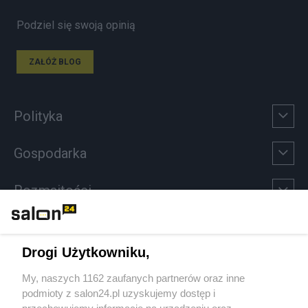
Podziel się swoją opinią
ZAŁÓŻ BLOG
Polityka
Gospodarka
Rozmaitości
Technologie
Drogi Użytkowniku,
Sport
My, naszych 1162 zaufanych partnerów oraz inne
podmioty z salon24.pl uzyskujemy dostęp i
Społeczeństwo