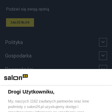
Podziel się swoją opinią
ZAŁÓŻ BLOG
Polityka
Gospodarka
Rozmaitości
Technologie
Drogi Użytkowniku,
Sport
My, naszych 1162 zaufanych partnerów oraz inne
podmioty z salon24.pl uzyskujemy dostęp i
Społeczeństwo