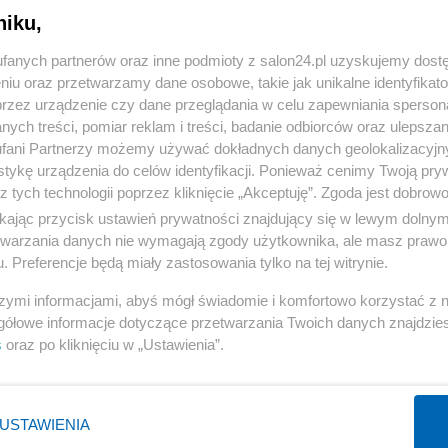
niku,
« WRÓĆ DO NOTKI
fanych partnerów oraz inne podmioty z salon24.pl uzyskujemy dost
niu oraz przetwarzamy dane osobowe, takie jak unikalne identyfikat
przez urządzenie czy dane przeglądania w celu zapewniania sperson
ych treści, pomiar reklam i treści, badanie odbiorców oraz ulepszan
fani Partnerzy możemy używać dokładnych danych geolokalizacyjn
tykę urządzenia do celów identyfikacji. Ponieważ cenimy Twoją pry
Polityka
Gospodarka
z tych technologii poprzez kliknięcie „Akceptuję”. Zgoda jest dobro
ikając przycisk ustawień prywatności znajdujący się w lewym dolny
PiS
Biznes
etwarzania danych nie wymagają zgody użytkownika, ale masz prawo 
Rząd
Pieniądze
. Preferencje będą miały zastosowania tylko na tej witrynie.
Prezydent
Centralny Port Komunikacyjny
szymi informacjami, abyś mógł świadomie i komfortowo korzystać z
NATO
Inwestycje
gółowe informacje dotyczące przetwarzania Twoich danych znajdzi
s
oraz po kliknięciu w „Ustawienia”.
KO
Podatki
WIĘCEJ
WIĘCEJ
USTAWIENIA