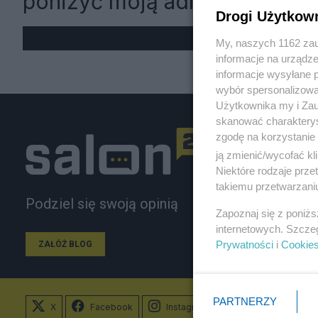
poniżyć moją administrację
Drogi Użytkow
My, naszych 1162 zau
informacje na urządze
informacje wysyłane 
wybór spersonalizowan
Użytkownika my i Zau
skanować charakterys
zgodę na korzystanie 
ją zmienić/wycofać kl
Niektóre rodzaje prz
takiemu przetwarzaniu
Podziel się swoją opinią
Zapoznaj się z poniż
internetowych. Szcze
Prywatności
i
Cookie
ZAŁÓŻ BLOG
PARTNERZY
X
Facebook
Instagram