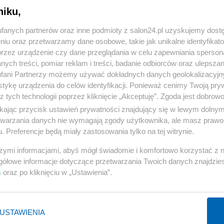
niku,
« WRÓĆ DO NOTKI
fanych partnerów oraz inne podmioty z salon24.pl uzyskujemy dost
niu oraz przetwarzamy dane osobowe, takie jak unikalne identyfikat
przez urządzenie czy dane przeglądania w celu zapewniania sperson
ych treści, pomiar reklam i treści, badanie odbiorców oraz ulepszan
fani Partnerzy możemy używać dokładnych danych geolokalizacyjn
tykę urządzenia do celów identyfikacji. Ponieważ cenimy Twoją pry
Polityka
Gospodarka
z tych technologii poprzez kliknięcie „Akceptuję”. Zgoda jest dobro
ikając przycisk ustawień prywatności znajdujący się w lewym dolny
PiS
Biznes
etwarzania danych nie wymagają zgody użytkownika, ale masz prawo 
Rząd
Pieniądze
. Preferencje będą miały zastosowania tylko na tej witrynie.
Prezydent
Centralny Port Komunikacyjny
szymi informacjami, abyś mógł świadomie i komfortowo korzystać z
NATO
Inwestycje
gółowe informacje dotyczące przetwarzania Twoich danych znajdzi
s
oraz po kliknięciu w „Ustawienia”.
KO
Podatki
WIĘCEJ
WIĘCEJ
USTAWIENIA