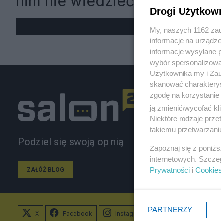
nim nie wiedzieć
Drogi Użytkow
My, naszych 1162 zau
informacje na urządze
informacje wysyłane 
wybór spersonalizowan
Użytkownika my i Zau
skanować charakterys
zgodę na korzystanie 
ją zmienić/wycofać kl
Niektóre rodzaje prz
takiemu przetwarzaniu
Podziel się swoją opinią
Zapoznaj się z poniż
internetowych. Szcze
Prywatności
i
Cookie
ZAŁÓŻ BLOG
PARTNERZY
X
Facebook
Instagram