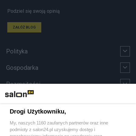
Podziel się swoją opinią
ZAŁÓŻ BLOG
Polityka
Gospodarka
Rozmaitości
Technologie
Drogi Użytkowniku,
Sport
My, naszych 1160 zaufanych partnerów oraz inne
podmioty z salon24.pl uzyskujemy dostęp i
Społeczeństwo