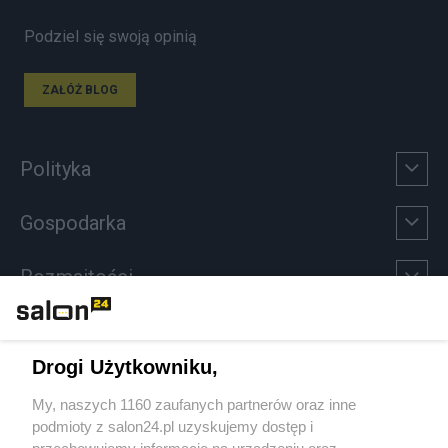
Podziel się swoją opinią
ZAŁÓŻ BLOG
Polityka
Gospodarka
Rozmaitości
Technologie
Drogi Użytkowniku,
Sport
My, naszych 1160 zaufanych partnerów oraz inne
podmioty z salon24.pl uzyskujemy dostęp i
Społeczeństwo