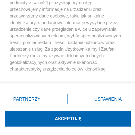
podmioty z salon24.pl uzyskujemy dostęp i
Społeczeństwo
przechowujemy informacje na urządzeniu oraz
przetwarzamy dane osobowe, takie jak unikalne
Kultura
identyfikatory, standardowe informacje wysyłane przez
urządzenie czy dane przeglądania w celu zapewniania
spersonalizowanych reklam, wybór spersonalizowanych
treści, pomiar reklam i treści, badanie odbiorców oraz
ulepszanie usług. Za zgodą Użytkownika my i Zaufani
X
Facebook
Instagram
Youtube
Partnerzy możemy używać dokładnych danych
geolokalizacyjnych oraz aktywnie skanować
charakterystykę urządzenia do celów identyfikacji.
Web Content Media sp. z o. o. © 2022
Ponieważ cenimy Twoją prywatność, prosimy o zgodę na
korzystanie z tych technologii poprzez kliknięcie
„Akceptuję”. Zgoda jest dobrowolna i zawsze możesz ją
Pomoc
O nas
Praca
Reklama
Kontakt
zmienić/wycofać klikając przycisk ustawień prywatności
PARTNERZY
USTAWIENIA
znajdujący się w lewym dolnym rogu strony
. Niektóre
rodzaje przetwarzania danych nie wymagają zgody
użytkownika, ale masz prawo sprzeciwić się takiemu
AKCEPTUJĘ
przetwarzaniu. Preferencje będą miały zastosowania tylko
Technologię dostarcza:
W3media.pl
na tej witrynie.