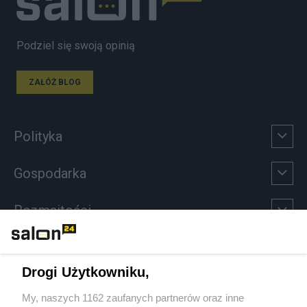
Podziel się swoją opinią
ZAŁÓŻ BLOG
Polityka
Gospodarka
Rozmaitości
Technologie
Drogi Użytkowniku,
Sport
My, naszych 1162 zaufanych partnerów oraz inne