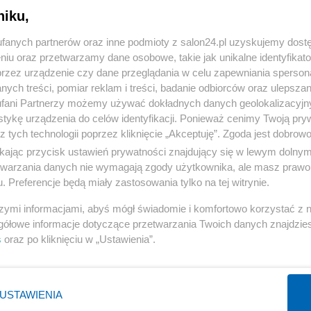
niku,
« WRÓĆ DO NOTKI
fanych partnerów oraz inne podmioty z salon24.pl uzyskujemy dost
niu oraz przetwarzamy dane osobowe, takie jak unikalne identyfikat
przez urządzenie czy dane przeglądania w celu zapewniania sperson
ych treści, pomiar reklam i treści, badanie odbiorców oraz ulepszan
fani Partnerzy możemy używać dokładnych danych geolokalizacyjn
tykę urządzenia do celów identyfikacji. Ponieważ cenimy Twoją pry
Polityka
Gospodarka
z tych technologii poprzez kliknięcie „Akceptuję”. Zgoda jest dobro
ikając przycisk ustawień prywatności znajdujący się w lewym dolny
Rosja
Biznes
etwarzania danych nie wymagają zgody użytkownika, ale masz prawo 
PiS
Pieniądze
. Preferencje będą miały zastosowania tylko na tej witrynie.
Rząd
Centralny Port Komunikacyjny
szymi informacjami, abyś mógł świadomie i komfortowo korzystać z
Prezydent
Inwestycje
gółowe informacje dotyczące przetwarzania Twoich danych znajdzi
s
oraz po kliknięciu w „Ustawienia”.
NATO
Podatki
WIĘCEJ
WIĘCEJ
USTAWIENIA