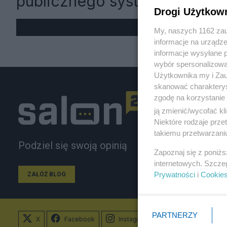
publicznego systemu"
Drogi Użytkow
My, naszych 1162 zau
informacje na urządze
informacje wysyłane 
wybór spersonalizowan
Użytkownika my i Zau
skanować charakterys
zgodę na korzystanie 
ją zmienić/wycofać kl
Niektóre rodzaje prz
takiemu przetwarzaniu
Podziel się swoją opinią
Zapoznaj się z poniż
internetowych. Szcze
Prywatności
i
Cookie
ZAŁÓŻ BLOG
PARTNERZY
X
Facebook
Instagram