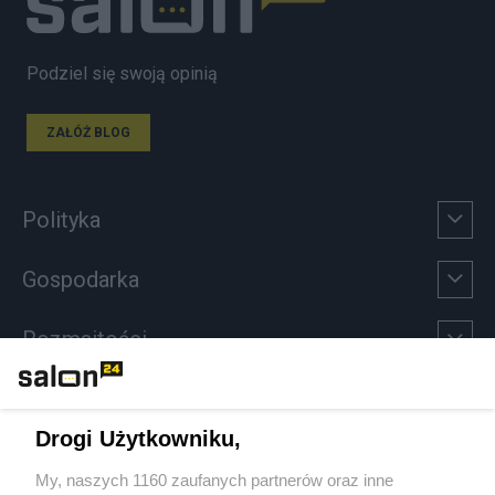
Podziel się swoją opinią
ZAŁÓŻ BLOG
Polityka
Gospodarka
Rozmaitości
Technologie
Drogi Użytkowniku,
Sport
My, naszych 1160 zaufanych partnerów oraz inne