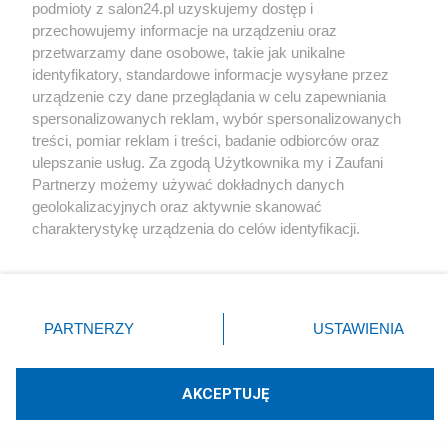
podmioty z salon24.pl uzyskujemy dostęp i
Społeczeństwo
przechowujemy informacje na urządzeniu oraz
przetwarzamy dane osobowe, takie jak unikalne
Kultura
identyfikatory, standardowe informacje wysyłane przez
urządzenie czy dane przeglądania w celu zapewniania
spersonalizowanych reklam, wybór spersonalizowanych
treści, pomiar reklam i treści, badanie odbiorców oraz
ulepszanie usług. Za zgodą Użytkownika my i Zaufani
X
Facebook
Instagram
Youtube
Partnerzy możemy używać dokładnych danych
geolokalizacyjnych oraz aktywnie skanować
charakterystykę urządzenia do celów identyfikacji.
Web Content Media sp. z o. o. © 2022
Ponieważ cenimy Twoją prywatność, prosimy o zgodę na
korzystanie z tych technologii poprzez kliknięcie
„Akceptuję”. Zgoda jest dobrowolna i zawsze możesz ją
Pomoc
O nas
Praca
Reklama
Kontakt
zmienić/wycofać klikając przycisk ustawień prywatności
PARTNERZY
USTAWIENIA
znajdujący się w lewym dolnym rogu strony
. Niektóre
rodzaje przetwarzania danych nie wymagają zgody
użytkownika, ale masz prawo sprzeciwić się takiemu
AKCEPTUJĘ
przetwarzaniu. Preferencje będą miały zastosowania tylko
Technologię dostarcza:
W3media.pl
na tej witrynie.