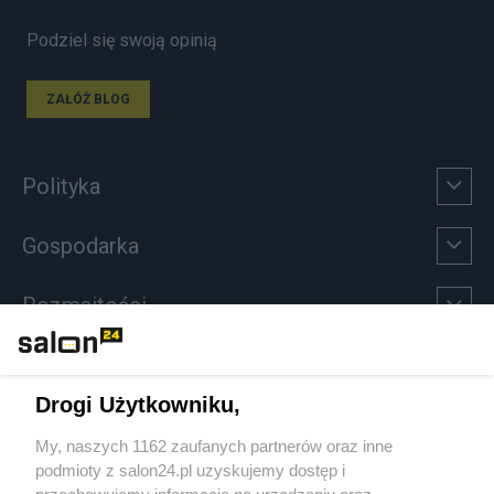
Podziel się swoją opinią
ZAŁÓŻ BLOG
Polityka
Gospodarka
Rozmaitości
Technologie
Drogi Użytkowniku,
Sport
My, naszych 1162 zaufanych partnerów oraz inne
podmioty z salon24.pl uzyskujemy dostęp i
Społeczeństwo