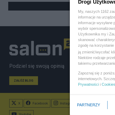
Drogi Użytkow
My, naszych 1162 zau
informacje na urządze
informacje wysyłane 
wybór spersonalizowan
Użytkownika my i Zau
skanować charakterys
zgodę na korzystanie 
ją zmienić/wycofać kl
Niektóre rodzaje prz
takiemu przetwarzaniu
Podziel się swoją opinią
Zapoznaj się z poniż
internetowych. Szcze
ZAŁÓŻ BLOG
Prywatności
i
Cookie
X
Facebook
Instagram
PARTNERZY
Youtube