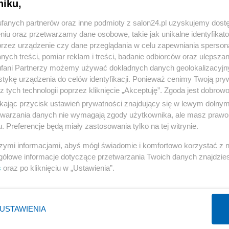
niku,
« WRÓĆ DO NOTKI
fanych partnerów oraz inne podmioty z salon24.pl uzyskujemy dost
niu oraz przetwarzamy dane osobowe, takie jak unikalne identyfikat
przez urządzenie czy dane przeglądania w celu zapewniania sperson
ych treści, pomiar reklam i treści, badanie odbiorców oraz ulepszan
fani Partnerzy możemy używać dokładnych danych geolokalizacyjn
tykę urządzenia do celów identyfikacji. Ponieważ cenimy Twoją pry
Polityka
Gospodarka
z tych technologii poprzez kliknięcie „Akceptuję”. Zgoda jest dobro
Rosja
Biznes
ikając przycisk ustawień prywatności znajdujący się w lewym dolny
etwarzania danych nie wymagają zgody użytkownika, ale masz prawo 
PiS
Pieniądze
. Preferencje będą miały zastosowania tylko na tej witrynie.
Rząd
Centralny Port Komunikacyjny
szymi informacjami, abyś mógł świadomie i komfortowo korzystać z
Prezydent
Inwestycje
gółowe informacje dotyczące przetwarzania Twoich danych znajdzi
NATO
Podatki
s
oraz po kliknięciu w „Ustawienia”.
WIĘCEJ
WIĘCEJ
USTAWIENIA