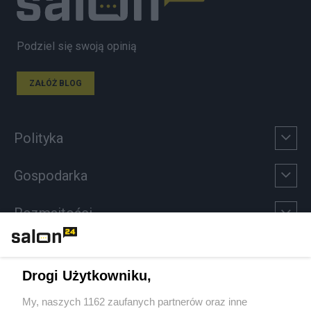
Podziel się swoją opinią
ZAŁÓŻ BLOG
Polityka
Gospodarka
Rozmaitości
Technologie
Drogi Użytkowniku,
Sport
My, naszych 1162 zaufanych partnerów oraz inne