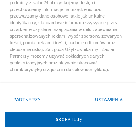
podmioty z salon24.pl uzyskujemy dostęp i
Społeczeństwo
przechowujemy informacje na urządzeniu oraz
przetwarzamy dane osobowe, takie jak unikalne
Kultura
identyfikatory, standardowe informacje wysyłane przez
urządzenie czy dane przeglądania w celu zapewniania
spersonalizowanych reklam, wybór spersonalizowanych
treści, pomiar reklam i treści, badanie odbiorców oraz
ulepszanie usług. Za zgodą Użytkownika my i Zaufani
X
Facebook
Instagram
Youtube
Partnerzy możemy używać dokładnych danych
geolokalizacyjnych oraz aktywnie skanować
charakterystykę urządzenia do celów identyfikacji.
Web Content Media sp. z o. o. © 2022
Ponieważ cenimy Twoją prywatność, prosimy o zgodę na
korzystanie z tych technologii poprzez kliknięcie
„Akceptuję”. Zgoda jest dobrowolna i zawsze możesz ją
Pomoc
O nas
Praca
Reklama
Kontakt
zmienić/wycofać klikając przycisk ustawień prywatności
PARTNERZY
USTAWIENIA
znajdujący się w lewym dolnym rogu strony
. Niektóre
rodzaje przetwarzania danych nie wymagają zgody
użytkownika, ale masz prawo sprzeciwić się takiemu
AKCEPTUJĘ
przetwarzaniu. Preferencje będą miały zastosowania tylko
Technologię dostarcza:
W3media.pl
na tej witrynie.