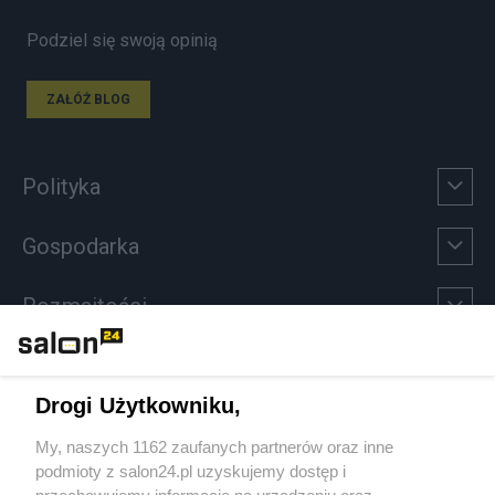
Podziel się swoją opinią
ZAŁÓŻ BLOG
Polityka
Gospodarka
Rozmaitości
Technologie
Drogi Użytkowniku,
Sport
My, naszych 1162 zaufanych partnerów oraz inne
podmioty z salon24.pl uzyskujemy dostęp i
Społeczeństwo