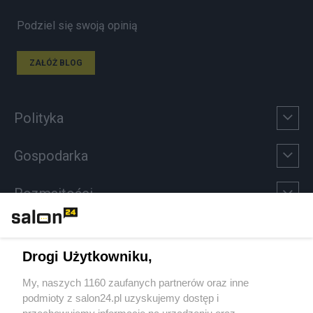
Podziel się swoją opinią
ZAŁÓŻ BLOG
Polityka
Gospodarka
Rozmaitości
Technologie
Drogi Użytkowniku,
Sport
My, naszych 1160 zaufanych partnerów oraz inne
podmioty z salon24.pl uzyskujemy dostęp i
Społeczeństwo