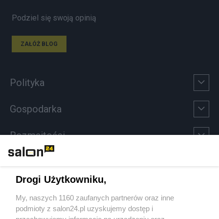
Podziel się swoją opinią
ZAŁÓŻ BLOG
Polityka
Gospodarka
Rozmaitości
Technologie
Drogi Użytkowniku,
Sport
My, naszych 1160 zaufanych partnerów oraz inne
podmioty z salon24.pl uzyskujemy dostęp i
Społeczeństwo