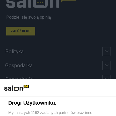
Podziel się swoją opinią
ZAŁÓŻ BLOG
Polityka
Gospodarka
Rozmaitości
Technologie
Drogi Użytkowniku,
Sport
My, naszych 1162 zaufanych partnerów oraz inne