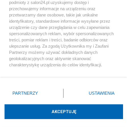
podmioty z salon24.pl uzyskujemy dostęp i
Społeczeństwo
przechowujemy informacje na urządzeniu oraz
przetwarzamy dane osobowe, takie jak unikalne
Kultura
identyfikatory, standardowe informacje wysyłane przez
urządzenie czy dane przeglądania w celu zapewniania
spersonalizowanych reklam, wybór spersonalizowanych
treści, pomiar reklam i treści, badanie odbiorców oraz
ulepszanie usług. Za zgodą Użytkownika my i Zaufani
X
Facebook
Instagram
Youtube
Partnerzy możemy używać dokładnych danych
geolokalizacyjnych oraz aktywnie skanować
charakterystykę urządzenia do celów identyfikacji.
Web Content Media sp. z o. o. © 2022
Ponieważ cenimy Twoją prywatność, prosimy o zgodę na
korzystanie z tych technologii poprzez kliknięcie
„Akceptuję”. Zgoda jest dobrowolna i zawsze możesz ją
Pomoc
O nas
Praca
Reklama
Kontakt
zmienić/wycofać klikając przycisk ustawień prywatności
PARTNERZY
USTAWIENIA
znajdujący się w lewym dolnym rogu strony
. Niektóre
rodzaje przetwarzania danych nie wymagają zgody
użytkownika, ale masz prawo sprzeciwić się takiemu
AKCEPTUJĘ
przetwarzaniu. Preferencje będą miały zastosowania tylko
Technologię dostarcza:
W3media.pl
na tej witrynie.