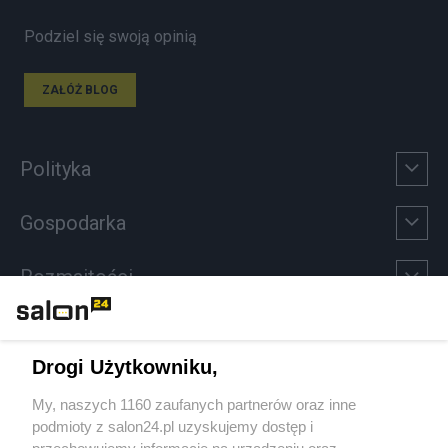
Podziel się swoją opinią
ZAŁÓŻ BLOG
Polityka
Gospodarka
Rozmaitości
Technologie
Drogi Użytkowniku,
Sport
My, naszych 1160 zaufanych partnerów oraz inne
podmioty z salon24.pl uzyskujemy dostęp i
Społeczeństwo