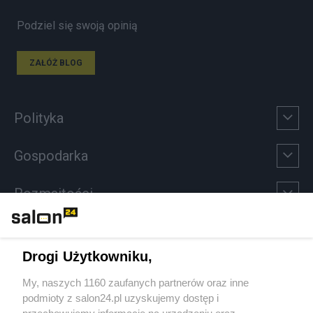
Podziel się swoją opinią
ZAŁÓŻ BLOG
Polityka
Gospodarka
Rozmaitości
Technologie
Drogi Użytkowniku,
Sport
My, naszych 1160 zaufanych partnerów oraz inne
podmioty z salon24.pl uzyskujemy dostęp i
Społeczeństwo