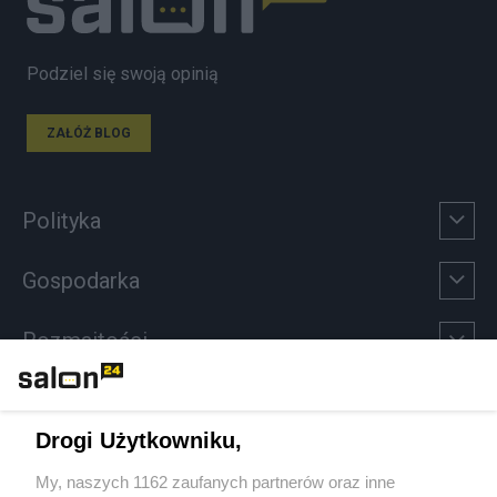
Podziel się swoją opinią
ZAŁÓŻ BLOG
Polityka
Gospodarka
Rozmaitości
Technologie
Drogi Użytkowniku,
Sport
My, naszych 1162 zaufanych partnerów oraz inne