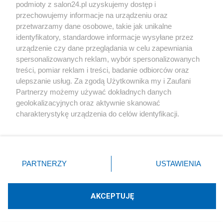
podmioty z salon24.pl uzyskujemy dostęp i
Społeczeństwo
przechowujemy informacje na urządzeniu oraz
przetwarzamy dane osobowe, takie jak unikalne
Kultura
identyfikatory, standardowe informacje wysyłane przez
urządzenie czy dane przeglądania w celu zapewniania
spersonalizowanych reklam, wybór spersonalizowanych
treści, pomiar reklam i treści, badanie odbiorców oraz
ulepszanie usług. Za zgodą Użytkownika my i Zaufani
X
Facebook
Instagram
Youtube
Partnerzy możemy używać dokładnych danych
geolokalizacyjnych oraz aktywnie skanować
charakterystykę urządzenia do celów identyfikacji.
Web Content Media sp. z o. o. © 2022
Ponieważ cenimy Twoją prywatność, prosimy o zgodę na
korzystanie z tych technologii poprzez kliknięcie
„Akceptuję”. Zgoda jest dobrowolna i zawsze możesz ją
Pomoc
O nas
Praca
Reklama
Kontakt
zmienić/wycofać klikając przycisk ustawień prywatności
PARTNERZY
USTAWIENIA
znajdujący się w lewym dolnym rogu strony
. Niektóre
rodzaje przetwarzania danych nie wymagają zgody
użytkownika, ale masz prawo sprzeciwić się takiemu
AKCEPTUJĘ
przetwarzaniu. Preferencje będą miały zastosowania tylko
Technologię dostarcza:
W3media.pl
na tej witrynie.