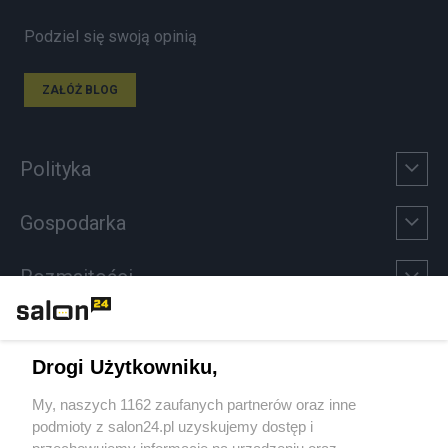
Podziel się swoją opinią
ZAŁÓŻ BLOG
Polityka
Gospodarka
Rozmaitości
Technologie
Drogi Użytkowniku,
Sport
My, naszych 1162 zaufanych partnerów oraz inne
podmioty z salon24.pl uzyskujemy dostęp i
Społeczeństwo