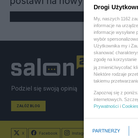
postawi na nowy format
Drogi Użytkow
My, naszych 1162 zau
informacje na urządze
informacje wysyłane 
wybór spersonalizowan
Użytkownika my i Zau
skanować charakterys
zgodę na korzystanie 
ją zmienić/wycofać kl
Niektóre rodzaje prz
takiemu przetwarzaniu
Podziel się swoją opinią
Zapoznaj się z poniż
internetowych. Szcze
Prywatności
i
Cookie
ZAŁÓŻ BLOG
PARTNERZY
X
Facebook
Instagram