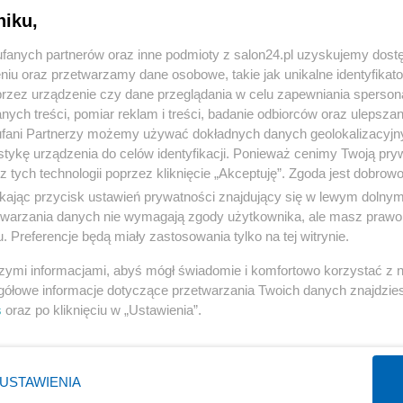
niku,
« WRÓĆ DO NOTKI
fanych partnerów oraz inne podmioty z salon24.pl uzyskujemy dost
niu oraz przetwarzamy dane osobowe, takie jak unikalne identyfikat
przez urządzenie czy dane przeglądania w celu zapewniania sperson
ych treści, pomiar reklam i treści, badanie odbiorców oraz ulepszan
fani Partnerzy możemy używać dokładnych danych geolokalizacyjn
tykę urządzenia do celów identyfikacji. Ponieważ cenimy Twoją pry
Polityka
Gospodarka
z tych technologii poprzez kliknięcie „Akceptuję”. Zgoda jest dobro
ikając przycisk ustawień prywatności znajdujący się w lewym dolny
PiS
Biznes
etwarzania danych nie wymagają zgody użytkownika, ale masz prawo 
Rząd
Pieniądze
. Preferencje będą miały zastosowania tylko na tej witrynie.
Prezydent
Centralny Port Komunikacyjny
szymi informacjami, abyś mógł świadomie i komfortowo korzystać z
NATO
Inwestycje
gółowe informacje dotyczące przetwarzania Twoich danych znajdzi
s
oraz po kliknięciu w „Ustawienia”.
KO
Podatki
WIĘCEJ
WIĘCEJ
USTAWIENIA