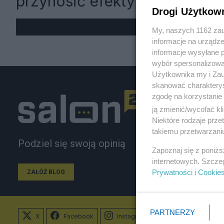
przynosić efekty
Drogi Użytkow
My, naszych 1162 zau
informacje na urządze
informacje wysyłane 
wybór spersonalizowan
Użytkownika my i Zau
skanować charakterys
zgodę na korzystanie 
ją zmienić/wycofać kl
Niektóre rodzaje prz
takiemu przetwarzaniu
Podziel się swoją opinią
Zapoznaj się z poniż
internetowych. Szcze
Prywatności
i
Cookie
ZAŁÓŻ BLOG
PARTNERZY
X
Facebook
Instagram