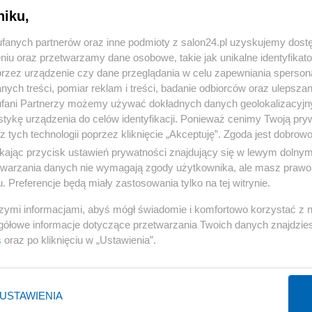
niku,
« WRÓĆ DO NOTKI
fanych partnerów oraz inne podmioty z salon24.pl uzyskujemy dost
niu oraz przetwarzamy dane osobowe, takie jak unikalne identyfikat
przez urządzenie czy dane przeglądania w celu zapewniania sperson
ych treści, pomiar reklam i treści, badanie odbiorców oraz ulepszan
fani Partnerzy możemy używać dokładnych danych geolokalizacyjn
tykę urządzenia do celów identyfikacji. Ponieważ cenimy Twoją pry
Polityka
Gospodarka
z tych technologii poprzez kliknięcie „Akceptuję”. Zgoda jest dobro
ikając przycisk ustawień prywatności znajdujący się w lewym dolny
Rosja
Biznes
etwarzania danych nie wymagają zgody użytkownika, ale masz prawo 
PiS
Pieniądze
. Preferencje będą miały zastosowania tylko na tej witrynie.
Rząd
Centralny Port Komunikacyjny
szymi informacjami, abyś mógł świadomie i komfortowo korzystać z
Prezydent
Inwestycje
gółowe informacje dotyczące przetwarzania Twoich danych znajdzi
s
oraz po kliknięciu w „Ustawienia”.
NATO
Podatki
WIĘCEJ
WIĘCEJ
USTAWIENIA