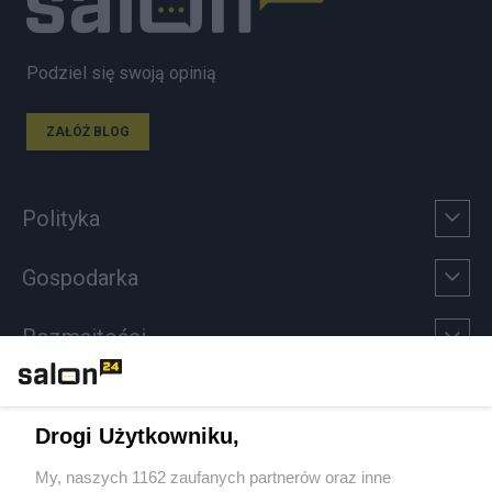
Podziel się swoją opinią
ZAŁÓŻ BLOG
Polityka
Gospodarka
Rozmaitości
Technologie
Drogi Użytkowniku,
Sport
My, naszych 1162 zaufanych partnerów oraz inne