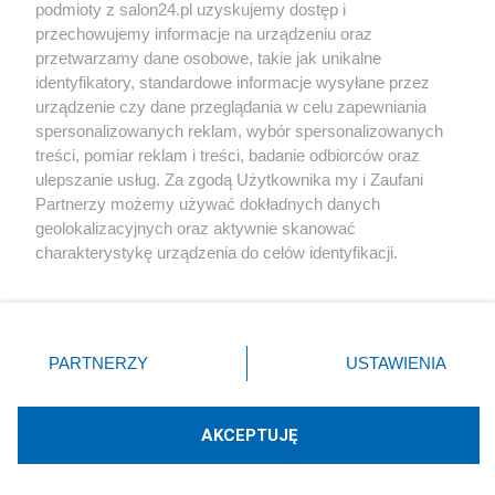
podmioty z salon24.pl uzyskujemy dostęp i
Społeczeństwo
przechowujemy informacje na urządzeniu oraz
przetwarzamy dane osobowe, takie jak unikalne
Kultura
identyfikatory, standardowe informacje wysyłane przez
urządzenie czy dane przeglądania w celu zapewniania
spersonalizowanych reklam, wybór spersonalizowanych
treści, pomiar reklam i treści, badanie odbiorców oraz
ulepszanie usług. Za zgodą Użytkownika my i Zaufani
X
Facebook
Instagram
Youtube
Partnerzy możemy używać dokładnych danych
geolokalizacyjnych oraz aktywnie skanować
charakterystykę urządzenia do celów identyfikacji.
Web Content Media sp. z o. o. © 2022
Ponieważ cenimy Twoją prywatność, prosimy o zgodę na
korzystanie z tych technologii poprzez kliknięcie
„Akceptuję”. Zgoda jest dobrowolna i zawsze możesz ją
Pomoc
O nas
Praca
Reklama
Kontakt
zmienić/wycofać klikając przycisk ustawień prywatności
PARTNERZY
USTAWIENIA
znajdujący się w lewym dolnym rogu strony
. Niektóre
rodzaje przetwarzania danych nie wymagają zgody
użytkownika, ale masz prawo sprzeciwić się takiemu
AKCEPTUJĘ
przetwarzaniu. Preferencje będą miały zastosowania tylko
Technologię dostarcza:
W3media.pl
na tej witrynie.