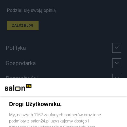
Podziel się swoją opinią
ZAŁÓŻ BLOG
Polityka
Gospodarka
Rozmaitości
Technologie
Drogi Użytkowniku,
Sport
My, naszych 1162 zaufanych partnerów oraz inne
podmioty z salon24.pl uzyskujemy dostęp i
Społeczeństwo