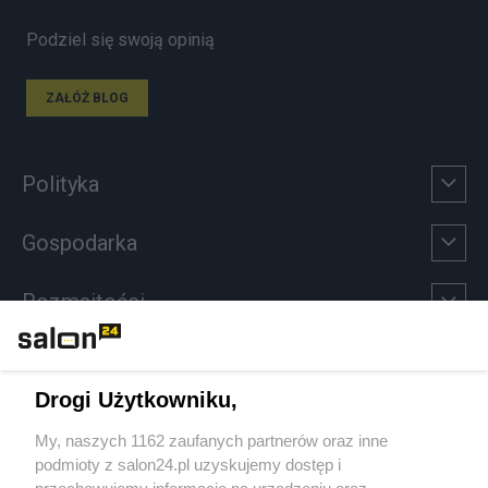
Podziel się swoją opinią
ZAŁÓŻ BLOG
Polityka
Gospodarka
Rozmaitości
Technologie
Drogi Użytkowniku,
Sport
My, naszych 1162 zaufanych partnerów oraz inne
podmioty z salon24.pl uzyskujemy dostęp i
Społeczeństwo