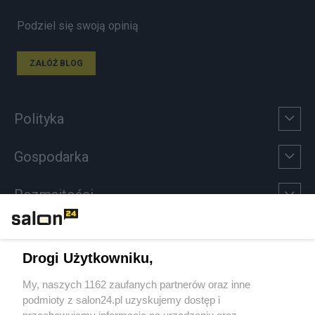
Podziel się swoją opinią
ZAŁÓŻ BLOG
Polityka
Gospodarka
Rozmaitości
Technologie
Drogi Użytkowniku,
Sport
My, naszych 1162 zaufanych partnerów oraz inne
podmioty z salon24.pl uzyskujemy dostęp i
Społeczeństwo