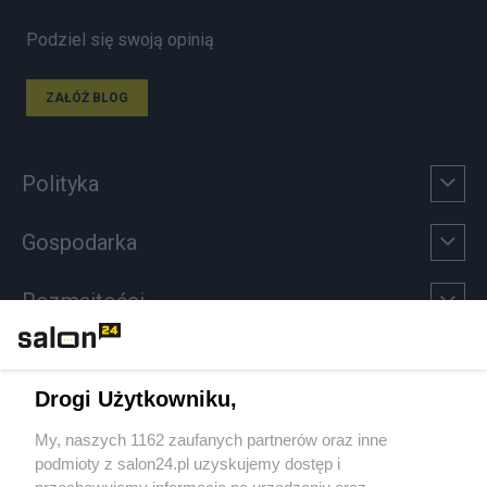
Podziel się swoją opinią
ZAŁÓŻ BLOG
Polityka
Gospodarka
Rozmaitości
Technologie
Drogi Użytkowniku,
Sport
My, naszych 1162 zaufanych partnerów oraz inne
podmioty z salon24.pl uzyskujemy dostęp i
Społeczeństwo