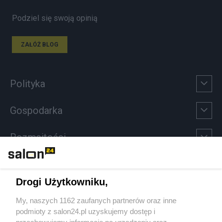
Podziel się swoją opinią
ZAŁÓŻ BLOG
Polityka
Gospodarka
Rozmaitości
Technologie
Drogi Użytkowniku,
Sport
My, naszych 1162 zaufanych partnerów oraz inne
podmioty z salon24.pl uzyskujemy dostęp i
Społeczeństwo