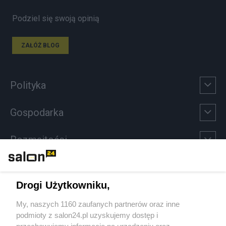
Podziel się swoją opinią
ZAŁÓŻ BLOG
Polityka
Gospodarka
Rozmaitości
Technologie
Drogi Użytkowniku,
Sport
My, naszych 1160 zaufanych partnerów oraz inne
podmioty z salon24.pl uzyskujemy dostęp i
Społeczeństwo