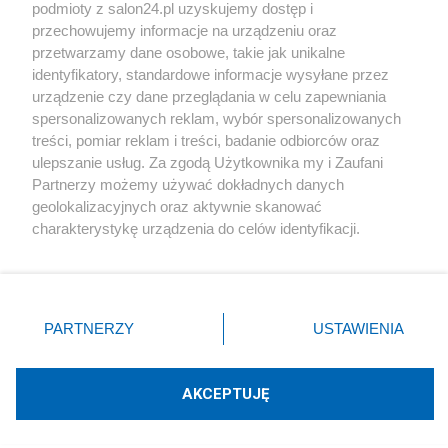
podmioty z salon24.pl uzyskujemy dostęp i
Społeczeństwo
przechowujemy informacje na urządzeniu oraz
przetwarzamy dane osobowe, takie jak unikalne
Kultura
identyfikatory, standardowe informacje wysyłane przez
urządzenie czy dane przeglądania w celu zapewniania
spersonalizowanych reklam, wybór spersonalizowanych
treści, pomiar reklam i treści, badanie odbiorców oraz
ulepszanie usług. Za zgodą Użytkownika my i Zaufani
X
Facebook
Instagram
Youtube
Partnerzy możemy używać dokładnych danych
geolokalizacyjnych oraz aktywnie skanować
charakterystykę urządzenia do celów identyfikacji.
Web Content Media sp. z o. o. © 2022
Ponieważ cenimy Twoją prywatność, prosimy o zgodę na
korzystanie z tych technologii poprzez kliknięcie
„Akceptuję”. Zgoda jest dobrowolna i zawsze możesz ją
Pomoc
O nas
Praca
Reklama
Kontakt
zmienić/wycofać klikając przycisk ustawień prywatności
PARTNERZY
USTAWIENIA
znajdujący się w lewym dolnym rogu strony
. Niektóre
rodzaje przetwarzania danych nie wymagają zgody
użytkownika, ale masz prawo sprzeciwić się takiemu
AKCEPTUJĘ
przetwarzaniu. Preferencje będą miały zastosowania tylko
Technologię dostarcza:
W3media.pl
na tej witrynie.