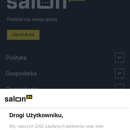
Podziel się swoją opinią
ZAŁÓŻ BLOG
Polityka
Gospodarka
Rozmaitości
Technologie
Drogi Użytkowniku,
Sport
My, naszych 1162 zaufanych partnerów oraz inne