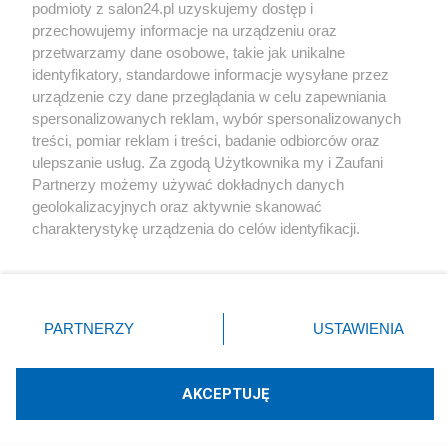
podmioty z salon24.pl uzyskujemy dostęp i
Społeczeństwo
przechowujemy informacje na urządzeniu oraz
przetwarzamy dane osobowe, takie jak unikalne
Kultura
identyfikatory, standardowe informacje wysyłane przez
urządzenie czy dane przeglądania w celu zapewniania
spersonalizowanych reklam, wybór spersonalizowanych
treści, pomiar reklam i treści, badanie odbiorców oraz
ulepszanie usług. Za zgodą Użytkownika my i Zaufani
X
Facebook
Instagram
Youtube
Partnerzy możemy używać dokładnych danych
geolokalizacyjnych oraz aktywnie skanować
charakterystykę urządzenia do celów identyfikacji.
Web Content Media sp. z o. o. © 2022
Ponieważ cenimy Twoją prywatność, prosimy o zgodę na
korzystanie z tych technologii poprzez kliknięcie
„Akceptuję”. Zgoda jest dobrowolna i zawsze możesz ją
Pomoc
O nas
Praca
Reklama
Kontakt
zmienić/wycofać klikając przycisk ustawień prywatności
PARTNERZY
USTAWIENIA
znajdujący się w lewym dolnym rogu strony
. Niektóre
rodzaje przetwarzania danych nie wymagają zgody
użytkownika, ale masz prawo sprzeciwić się takiemu
AKCEPTUJĘ
przetwarzaniu. Preferencje będą miały zastosowania tylko
Technologię dostarcza:
W3media.pl
na tej witrynie.