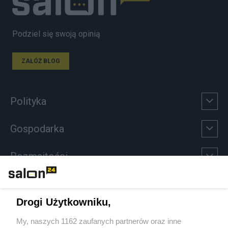
Podziel się swoją opinią
ZAŁÓŻ BLOG
Polityka
Gospodarka
Rozmaitości
Technologie
Drogi Użytkowniku,
Sport
My, naszych 1162 zaufanych partnerów oraz inne