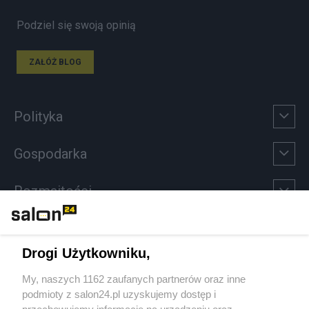
Podziel się swoją opinią
ZAŁÓŻ BLOG
Polityka
Gospodarka
Rozmaitości
Technologie
Drogi Użytkowniku,
Sport
My, naszych 1162 zaufanych partnerów oraz inne
podmioty z salon24.pl uzyskujemy dostęp i
Społeczeństwo