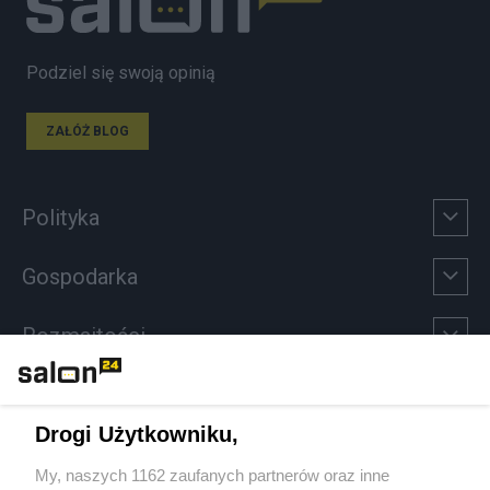
Podziel się swoją opinią
ZAŁÓŻ BLOG
Polityka
Gospodarka
Rozmaitości
Technologie
Drogi Użytkowniku,
Sport
My, naszych 1162 zaufanych partnerów oraz inne