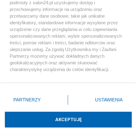
podmioty z salon24.pl uzyskujemy dostęp i
Społeczeństwo
przechowujemy informacje na urządzeniu oraz
przetwarzamy dane osobowe, takie jak unikalne
Kultura
identyfikatory, standardowe informacje wysyłane przez
urządzenie czy dane przeglądania w celu zapewniania
spersonalizowanych reklam, wybór spersonalizowanych
treści, pomiar reklam i treści, badanie odbiorców oraz
ulepszanie usług. Za zgodą Użytkownika my i Zaufani
X
Facebook
Instagram
Youtube
Partnerzy możemy używać dokładnych danych
geolokalizacyjnych oraz aktywnie skanować
charakterystykę urządzenia do celów identyfikacji.
Web Content Media sp. z o. o. © 2022
Ponieważ cenimy Twoją prywatność, prosimy o zgodę na
korzystanie z tych technologii poprzez kliknięcie
„Akceptuję”. Zgoda jest dobrowolna i zawsze możesz ją
Pomoc
O nas
Praca
Reklama
Kontakt
zmienić/wycofać klikając przycisk ustawień prywatności
PARTNERZY
USTAWIENIA
znajdujący się w lewym dolnym rogu strony
. Niektóre
rodzaje przetwarzania danych nie wymagają zgody
użytkownika, ale masz prawo sprzeciwić się takiemu
AKCEPTUJĘ
przetwarzaniu. Preferencje będą miały zastosowania tylko
Technologię dostarcza:
W3media.pl
na tej witrynie.