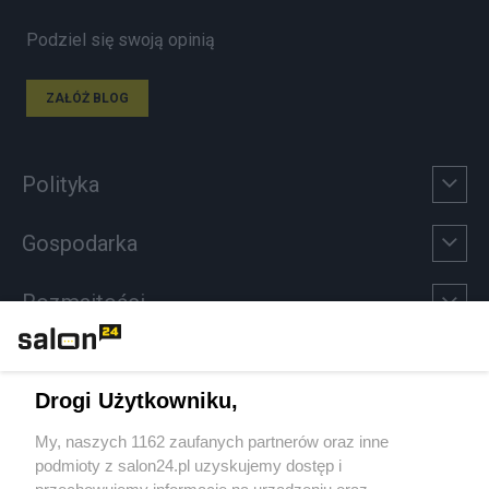
Podziel się swoją opinią
ZAŁÓŻ BLOG
Polityka
Gospodarka
Rozmaitości
Technologie
Drogi Użytkowniku,
Sport
My, naszych 1162 zaufanych partnerów oraz inne
podmioty z salon24.pl uzyskujemy dostęp i
Społeczeństwo