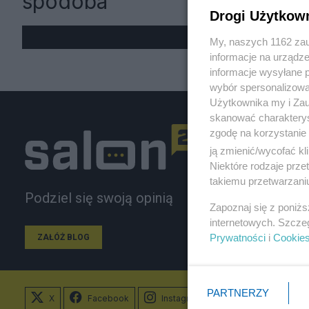
spodoba
Drogi Użytkow
My, naszych 1162 zau
informacje na urządze
informacje wysyłane 
wybór spersonalizowan
Użytkownika my i Zau
skanować charakterys
zgodę na korzystanie 
ją zmienić/wycofać kl
Niektóre rodzaje prz
takiemu przetwarzaniu
Podziel się swoją opinią
Zapoznaj się z poniż
internetowych. Szcze
Prywatności
i
Cookie
ZAŁÓŻ BLOG
PARTNERZY
X
Facebook
Instagram