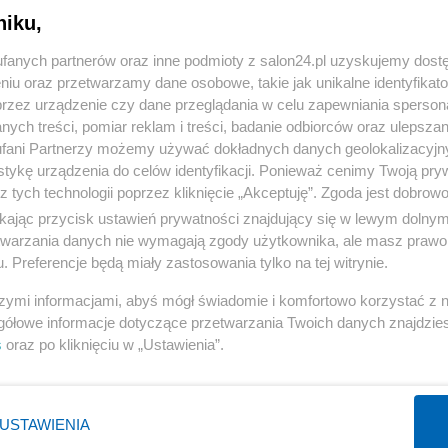
niku,
« WRÓĆ DO NOTKI
fanych partnerów oraz inne podmioty z salon24.pl uzyskujemy dost
niu oraz przetwarzamy dane osobowe, takie jak unikalne identyfikat
przez urządzenie czy dane przeglądania w celu zapewniania sperson
ych treści, pomiar reklam i treści, badanie odbiorców oraz ulepszan
fani Partnerzy możemy używać dokładnych danych geolokalizacyjn
tykę urządzenia do celów identyfikacji. Ponieważ cenimy Twoją pry
Polityka
Gospodarka
z tych technologii poprzez kliknięcie „Akceptuję”. Zgoda jest dobro
ikając przycisk ustawień prywatności znajdujący się w lewym dolny
Rosja
Biznes
etwarzania danych nie wymagają zgody użytkownika, ale masz prawo 
PiS
Pieniądze
. Preferencje będą miały zastosowania tylko na tej witrynie.
Rząd
Centralny Port Komunikacyjny
szymi informacjami, abyś mógł świadomie i komfortowo korzystać z
Prezydent
Inwestycje
gółowe informacje dotyczące przetwarzania Twoich danych znajdzi
s
oraz po kliknięciu w „Ustawienia”.
NATO
Podatki
WIĘCEJ
WIĘCEJ
USTAWIENIA