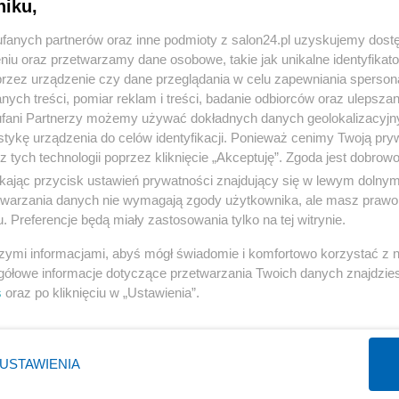
niku,
« WRÓĆ DO NOTKI
fanych partnerów oraz inne podmioty z salon24.pl uzyskujemy dost
niu oraz przetwarzamy dane osobowe, takie jak unikalne identyfikat
przez urządzenie czy dane przeglądania w celu zapewniania sperson
ych treści, pomiar reklam i treści, badanie odbiorców oraz ulepszan
fani Partnerzy możemy używać dokładnych danych geolokalizacyjn
tykę urządzenia do celów identyfikacji. Ponieważ cenimy Twoją pry
Polityka
Gospodarka
z tych technologii poprzez kliknięcie „Akceptuję”. Zgoda jest dobro
PiS
Biznes
ikając przycisk ustawień prywatności znajdujący się w lewym dolny
etwarzania danych nie wymagają zgody użytkownika, ale masz prawo 
Rząd
Pieniądze
. Preferencje będą miały zastosowania tylko na tej witrynie.
Prezydent
Centralny Port Komunikacyjny
szymi informacjami, abyś mógł świadomie i komfortowo korzystać z
NATO
Inwestycje
gółowe informacje dotyczące przetwarzania Twoich danych znajdzi
KO
Podatki
s
oraz po kliknięciu w „Ustawienia”.
WIĘCEJ
WIĘCEJ
USTAWIENIA