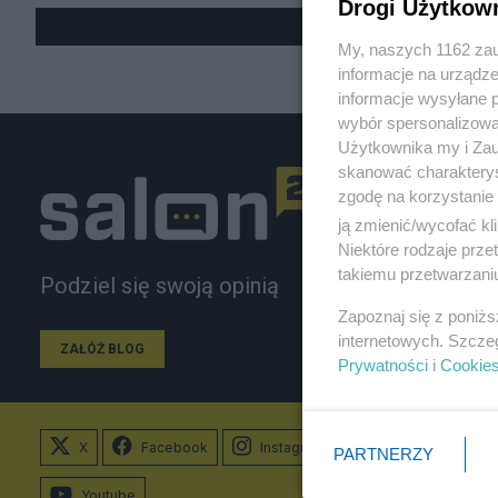
Drogi Użytkow
My, naszych 1162 zau
informacje na urządze
informacje wysyłane 
wybór spersonalizowan
Użytkownika my i Zau
skanować charakterys
zgodę na korzystanie 
ją zmienić/wycofać kl
Niektóre rodzaje prz
takiemu przetwarzaniu
Podziel się swoją opinią
Zapoznaj się z poniż
internetowych. Szcze
ZAŁÓŻ BLOG
Prywatności
i
Cookie
X
Facebook
Instagram
PARTNERZY
Youtube