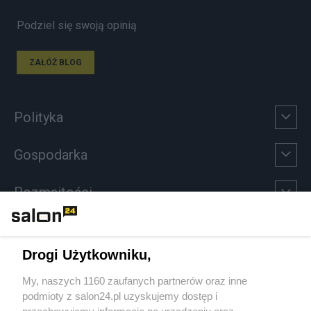
Podziel się swoją opinią
ZAŁÓŻ BLOG
Polityka
Gospodarka
Rozmaitości
Technologie
Drogi Użytkowniku,
Sport
My, naszych 1160 zaufanych partnerów oraz inne
podmioty z salon24.pl uzyskujemy dostęp i
Społeczeństwo