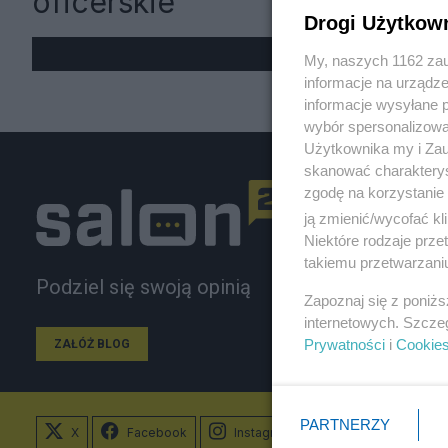
oficerskie
Drogi Użytkow
My, naszych 1162 zau
informacje na urządze
informacje wysyłane 
wybór spersonalizowan
Użytkownika my i Zau
skanować charakterys
zgodę na korzystanie 
ją zmienić/wycofać kl
Niektóre rodzaje prz
takiemu przetwarzaniu
Podziel się swoją opinią
Zapoznaj się z poniż
internetowych. Szcze
Prywatności
i
Cookie
ZAŁÓŻ BLOG
PARTNERZY
X
Facebook
Instagram