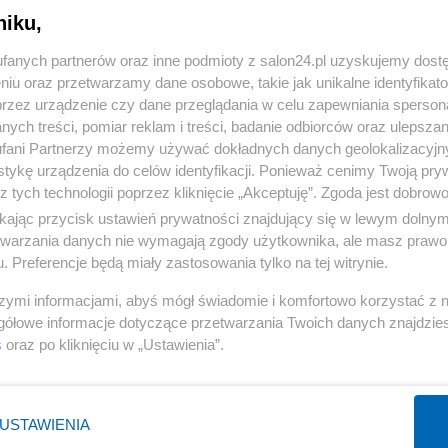
niku,
« WRÓĆ DO NOTKI
fanych partnerów oraz inne podmioty z salon24.pl uzyskujemy dost
niu oraz przetwarzamy dane osobowe, takie jak unikalne identyfikat
przez urządzenie czy dane przeglądania w celu zapewniania sperson
ych treści, pomiar reklam i treści, badanie odbiorców oraz ulepszan
fani Partnerzy możemy używać dokładnych danych geolokalizacyjn
tykę urządzenia do celów identyfikacji. Ponieważ cenimy Twoją pry
Polityka
Gospodarka
z tych technologii poprzez kliknięcie „Akceptuję”. Zgoda jest dobro
ikając przycisk ustawień prywatności znajdujący się w lewym dolny
Rosja
Biznes
etwarzania danych nie wymagają zgody użytkownika, ale masz prawo 
PiS
Pieniądze
. Preferencje będą miały zastosowania tylko na tej witrynie.
Rząd
Centralny Port Komunikacyjny
szymi informacjami, abyś mógł świadomie i komfortowo korzystać z
Prezydent
Inwestycje
gółowe informacje dotyczące przetwarzania Twoich danych znajdzi
s
oraz po kliknięciu w „Ustawienia”.
NATO
Podatki
WIĘCEJ
WIĘCEJ
USTAWIENIA