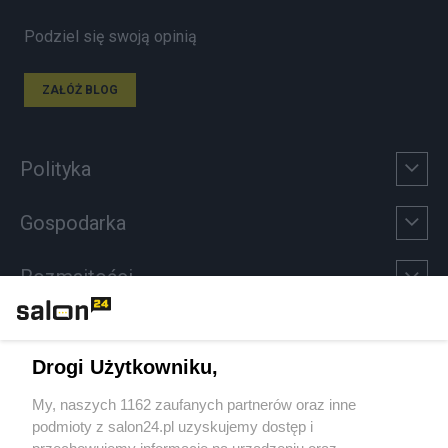
Podziel się swoją opinią
ZAŁÓŻ BLOG
Polityka
Gospodarka
Rozmaitości
Technologie
Drogi Użytkowniku,
Sport
My, naszych 1162 zaufanych partnerów oraz inne
podmioty z salon24.pl uzyskujemy dostęp i
Społeczeństwo