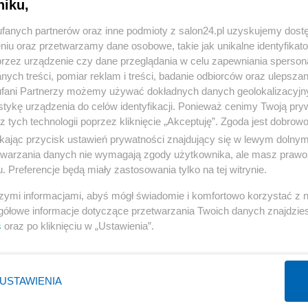
niku,
« WRÓĆ DO NOTKI
fanych partnerów oraz inne podmioty z salon24.pl uzyskujemy dost
niu oraz przetwarzamy dane osobowe, takie jak unikalne identyfikat
przez urządzenie czy dane przeglądania w celu zapewniania sperson
ych treści, pomiar reklam i treści, badanie odbiorców oraz ulepszan
fani Partnerzy możemy używać dokładnych danych geolokalizacyjn
tykę urządzenia do celów identyfikacji. Ponieważ cenimy Twoją pry
Polityka
Gospodarka
z tych technologii poprzez kliknięcie „Akceptuję”. Zgoda jest dobro
NATO
Centralny Port Komunikacyjny
ikając przycisk ustawień prywatności znajdujący się w lewym dolny
etwarzania danych nie wymagają zgody użytkownika, ale masz prawo 
KO
Inwestycje
. Preferencje będą miały zastosowania tylko na tej witrynie.
Prezydent
Biznes
szymi informacjami, abyś mógł świadomie i komfortowo korzystać z
Imigranci
Podatki
gółowe informacje dotyczące przetwarzania Twoich danych znajdzi
PiS
Energetyka
s
oraz po kliknięciu w „Ustawienia”.
WIĘCEJ
WIĘCEJ
USTAWIENIA