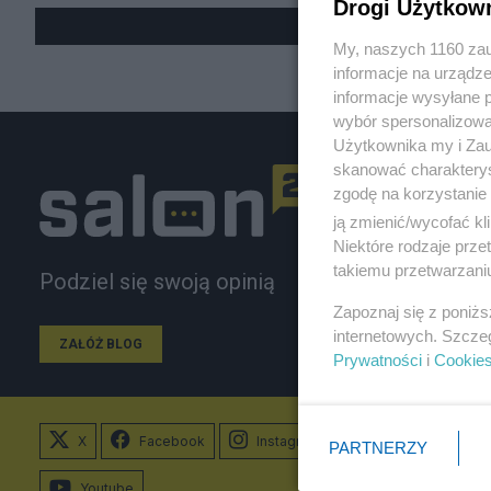
Drogi Użytkow
My, naszych 1160 zau
informacje na urządze
informacje wysyłane 
wybór spersonalizowan
Użytkownika my i Zau
skanować charakterys
zgodę na korzystanie 
ją zmienić/wycofać kl
Niektóre rodzaje prz
takiemu przetwarzaniu
Podziel się swoją opinią
Zapoznaj się z poniż
internetowych. Szcze
ZAŁÓŻ BLOG
Prywatności
i
Cookie
X
Facebook
Instagram
PARTNERZY
Youtube