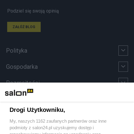
Podziel się swoją opinią
ZAŁÓŻ BLOG
Polityka
Gospodarka
Rozmaitości
Technologie
Drogi Użytkowniku,
Sport
My, naszych 1162 zaufanych partnerów oraz inne
podmioty z salon24.pl uzyskujemy dostęp i
Społeczeństwo