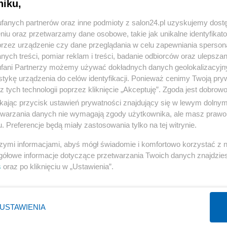
niku,
« WRÓĆ DO NOTKI
fanych partnerów oraz inne podmioty z salon24.pl uzyskujemy dost
niu oraz przetwarzamy dane osobowe, takie jak unikalne identyfikat
przez urządzenie czy dane przeglądania w celu zapewniania sperson
ych treści, pomiar reklam i treści, badanie odbiorców oraz ulepszan
fani Partnerzy możemy używać dokładnych danych geolokalizacyjn
tykę urządzenia do celów identyfikacji. Ponieważ cenimy Twoją pry
Polityka
Gospodarka
z tych technologii poprzez kliknięcie „Akceptuję”. Zgoda jest dobro
PiS
Biznes
ikając przycisk ustawień prywatności znajdujący się w lewym dolny
etwarzania danych nie wymagają zgody użytkownika, ale masz prawo 
Rząd
Pieniądze
. Preferencje będą miały zastosowania tylko na tej witrynie.
Prezydent
Centralny Port Komunikacyjny
szymi informacjami, abyś mógł świadomie i komfortowo korzystać z
NATO
Inwestycje
gółowe informacje dotyczące przetwarzania Twoich danych znajdzi
KO
Podatki
s
oraz po kliknięciu w „Ustawienia”.
WIĘCEJ
WIĘCEJ
USTAWIENIA