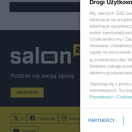
Drogi Użytkow
My, naszych 1162 zau
informacje na urządze
informacje wysyłane 
wybór spersonalizowan
Użytkownika my i Zau
skanować charakterys
zgodę na korzystanie 
ją zmienić/wycofać kl
Niektóre rodzaje prz
takiemu przetwarzaniu
Podziel się swoją opinią
Zapoznaj się z poniż
internetowych. Szcze
ZAŁÓŻ BLOG
Prywatności
i
Cookie
X
Facebook
Instagram
PARTNERZY
Youtube