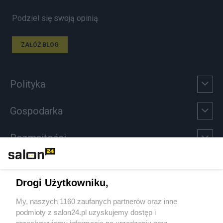
Podziel się swoją opinią
ZAŁÓŻ BLOG
Polityka
Gospodarka
Rozmaitości
Technologie
Drogi Użytkowniku,
Sport
My, naszych 1160 zaufanych partnerów oraz inne
podmioty z salon24.pl uzyskujemy dostęp i
Społeczeństwo