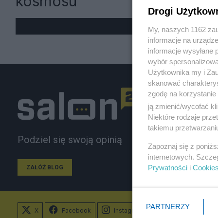
kosmosu
Drogi Użytkow
My, naszych 1162 zau
informacje na urządze
informacje wysyłane 
wybór spersonalizowan
Użytkownika my i Zau
skanować charakterys
zgodę na korzystanie 
ją zmienić/wycofać kl
Niektóre rodzaje prz
takiemu przetwarzaniu
Podziel się swoją opinią
Zapoznaj się z poniż
internetowych. Szcze
Prywatności
i
Cookie
ZAŁÓŻ BLOG
PARTNERZY
X
Facebook
Instagram