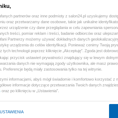
niku,
« WRÓĆ DO NOTKI
fanych partnerów oraz inne podmioty z salon24.pl uzyskujemy dost
niu oraz przetwarzamy dane osobowe, takie jak unikalne identyfikat
przez urządzenie czy dane przeglądania w celu zapewniania sperson
ych treści, pomiar reklam i treści, badanie odbiorców oraz ulepszan
fani Partnerzy możemy używać dokładnych danych geolokalizacyjn
tykę urządzenia do celów identyfikacji. Ponieważ cenimy Twoją pry
Polityka
Gospodarka
z tych technologii poprzez kliknięcie „Akceptuję”. Zgoda jest dobro
ikając przycisk ustawień prywatności znajdujący się w lewym dolny
Rosja
Biznes
etwarzania danych nie wymagają zgody użytkownika, ale masz prawo 
PiS
Pieniądze
. Preferencje będą miały zastosowania tylko na tej witrynie.
Rząd
Centralny Port Komunikacyjny
szymi informacjami, abyś mógł świadomie i komfortowo korzystać z
Prezydent
Inwestycje
gółowe informacje dotyczące przetwarzania Twoich danych znajdzi
s
oraz po kliknięciu w „Ustawienia”.
NATO
Podatki
WIĘCEJ
WIĘCEJ
USTAWIENIA