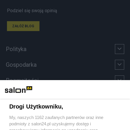
Podziel się swoją opinią
ZAŁÓŻ BLOG
Polityka
Gospodarka
Rozmaitości
Technologie
Drogi Użytkowniku,
Sport
My, naszych 1162 zaufanych partnerów oraz inne
podmioty z salon24.pl uzyskujemy dostęp i
Społeczeństwo