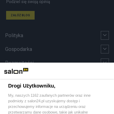
Podziel się swoją opinią
ZAŁÓŻ BLOG
Polityka
Gospodarka
Rozmaitości
Technologie
Drogi Użytkowniku,
Sport
My, naszych 1162 zaufanych partnerów oraz inne
podmioty z salon24.pl uzyskujemy dostęp i
Społeczeństwo
przechowujemy informacje na urządzeniu oraz
przetwarzamy dane osobowe, takie jak unikalne